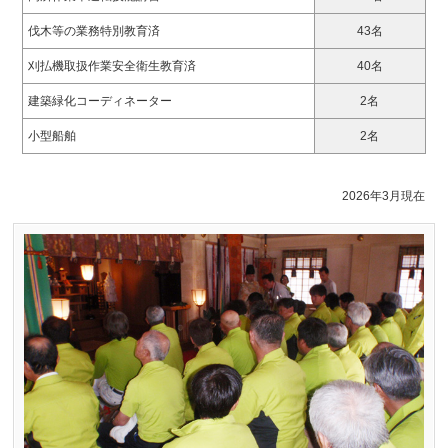
伐木等の業務特別教育済
43名
刈払機取扱作業安全衛生教育済
40名
建築緑化コーディネーター
2名
小型船舶
2名
2026年3月現在