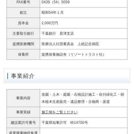
FAX番号
0439（54）5059
創立
昭和54年１月
資本金
2,000万円
主要取引銀行
千葉銀行 君津支店
提携医療機関
医療法人社団養真会 上総記念病院
保養所
提携保養施設有（リゾートトラスト社）
事業紹介
造園・土木・庭園・石積設計施工・吹付緑化工・樹
事業内容
木植木生産販売・遺品整理・古物商・派遣
事業実績
施工例をご覧ください
建設業許可番号
千葉県知事許可 特14700号
産業廃棄物収集運